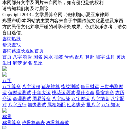
本网部分文字及图片来自网络，如有侵犯您的权利
请告知我们将及时删除
Copyright 2013 - 玄学居算命网 - 法律顾问:夏亚东律师
郑重声明:本网站的主要内容来自于中国传统文化思想及东西
方的民俗文化并非严谨的科学研究成果。仅供娱乐参考，请勿
盲目迷信。
咨询热线
帮您查找
咨询蔡道长
返回首页
首页
八字
称骨
测名
风水
抽签
号码
配对
算卦
测字
生肖
黄历
生日
解梦
起名
星座
八字
八字算命
八字运程
诸葛神算
指纹测试
每日财运
三世书测财
运
偏财运测试
十年大运
桃花运测试
是什么命
星宿算命
农历
命运
命理测试
周易算命
八字姻缘
八字财运
八字纳音
八字配
对
八字五行
姻缘测试
属相婚配
姓名缘分
批八字
八字知识
称骨
称骨算命
称骨算命表
称骨算命歌