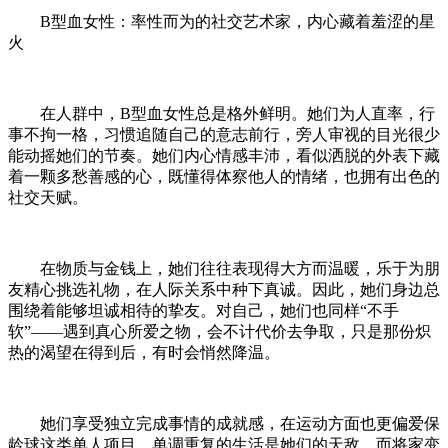
B型血女性：率性而为的社交艺术家，内心藏着羞涩的星
火
在人群中，B型血女性总是格外鲜明。她们为人直率，行
事不拘一格，习惯追随自己的意志前行，旁人审视的目光很少
能动摇她们的节奏。她们内心情感丰沛，看似洒脱的外表下藏
着一颗多愁善感的心，既懂得体察他人的情绪，也拥有出色的
社交天赋。
在物质与金钱上，她们往往表现得大方而温暖，乐于为朋
友精心挑选礼物，在人际关系中种下真诚。因此，她们身边总
围绕着能够坦诚相待的挚友。对自己，她们也同样“不手
软”——遇到真心所爱之物，会不计代价去争取，只是那份炽
热的渴望在得到后，有时会悄然降温。
她们享受独立完成事情的成就感，在运动方面也更偏爱保
龄球这类单人项目。单调重复的生活是她们的天敌，而将家变