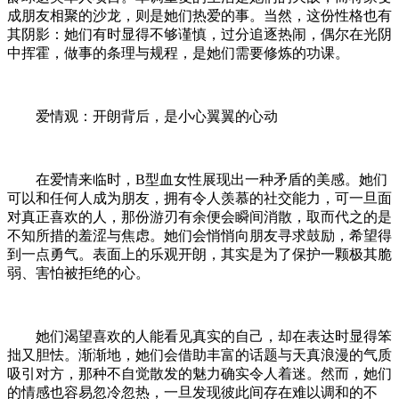
成朋友相聚的沙龙，则是她们热爱的事。当然，这份性格也有
其阴影：她们有时显得不够谨慎，过分追逐热闹，偶尔在光阴
中挥霍，做事的条理与规程，是她们需要修炼的功课。
爱情观：开朗背后，是小心翼翼的心动
在爱情来临时，B型血女性展现出一种矛盾的美感。她们
可以和任何人成为朋友，拥有令人羡慕的社交能力，可一旦面
对真正喜欢的人，那份游刃有余便会瞬间消散，取而代之的是
不知所措的羞涩与焦虑。她们会悄悄向朋友寻求鼓励，希望得
到一点勇气。表面上的乐观开朗，其实是为了保护一颗极其脆
弱、害怕被拒绝的心。
她们渴望喜欢的人能看见真实的自己，却在表达时显得笨
拙又胆怯。渐渐地，她们会借助丰富的话题与天真浪漫的气质
吸引对方，那种不自觉散发的魅力确实令人着迷。然而，她们
的情感也容易忽冷忽热，一旦发现彼此间存在难以调和的不