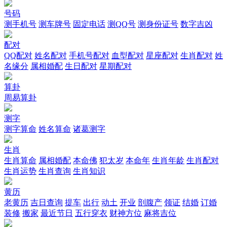
号码
测手机号
测车牌号
固定电话
测QQ号
测身份证号
数字吉凶
配对
QQ配对
姓名配对
手机号配对
血型配对
星座配对
生肖配对
姓
名缘分
属相婚配
生日配对
星期配对
算卦
周易算卦
测字
测字算命
姓名算命
诸葛测字
生肖
生肖算命
属相婚配
本命佛
犯太岁
本命年
生肖年龄
生肖配对
生肖运势
生肖查询
生肖知识
黄历
老黄历
吉日查询
提车
出行
动土
开业
剖腹产
领证
结婚
订婚
装修
搬家
最近节日
五行穿衣
财神方位
麻将吉位