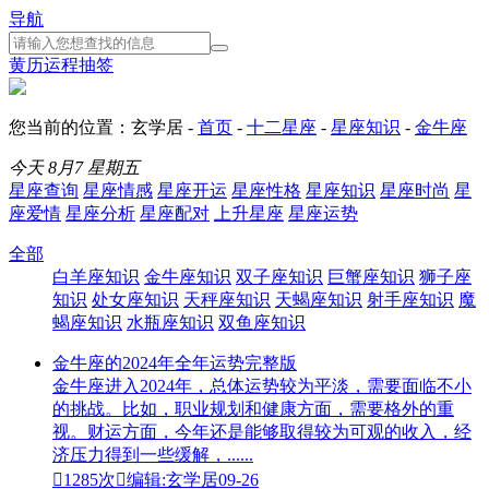
导航
黄历
运程
抽签
您当前的位置：玄学居 -
首页
-
十二星座
-
星座知识
-
金牛座
今天
8月7
星期五
星座查询
星座情感
星座开运
星座性格
星座知识
星座时尚
星
座爱情
星座分析
星座配对
上升星座
星座运势
全部
白羊座知识
金牛座知识
双子座知识
巨蟹座知识
狮子座
知识
处女座知识
天秤座知识
天蝎座知识
射手座知识
魔
蝎座知识
水瓶座知识
双鱼座知识
金牛座的2024年全年运势完整版
金牛座进入2024年，总体运势较为平淡，需要面临不小
的挑战。比如，职业规划和健康方面，需要格外的重
视。财运方面，今年还是能够取得较为可观的收入，经
济压力得到一些缓解，......

1285次

编辑:玄学居
09-26