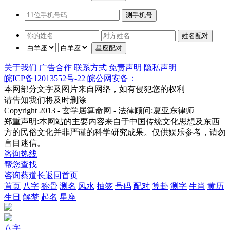
关于我们
广告合作
联系方式
免责声明
隐私声明
皖ICP备12013552号-22
皖公网安备：
本网部分文字及图片来自网络，如有侵犯您的权利
请告知我们将及时删除
Copyright 2013 - 玄学居算命网 - 法律顾问:夏亚东律师
郑重声明:本网站的主要内容来自于中国传统文化思想及东西
方的民俗文化并非严谨的科学研究成果。仅供娱乐参考，请勿
盲目迷信。
咨询热线
帮您查找
咨询蔡道长
返回首页
首页
八字
称骨
测名
风水
抽签
号码
配对
算卦
测字
生肖
黄历
生日
解梦
起名
星座
八字