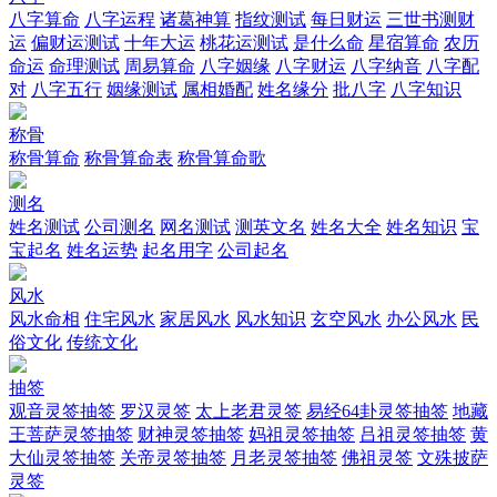
八字算命
八字运程
诸葛神算
指纹测试
每日财运
三世书测财
运
偏财运测试
十年大运
桃花运测试
是什么命
星宿算命
农历
命运
命理测试
周易算命
八字姻缘
八字财运
八字纳音
八字配
对
八字五行
姻缘测试
属相婚配
姓名缘分
批八字
八字知识
称骨
称骨算命
称骨算命表
称骨算命歌
测名
姓名测试
公司测名
网名测试
测英文名
姓名大全
姓名知识
宝
宝起名
姓名运势
起名用字
公司起名
风水
风水命相
住宅风水
家居风水
风水知识
玄空风水
办公风水
民
俗文化
传统文化
抽签
观音灵签抽签
罗汉灵签
太上老君灵签
易经64卦灵签抽签
地藏
王菩萨灵签抽签
财神灵签抽签
妈祖灵签抽签
吕祖灵签抽签
黄
大仙灵签抽签
关帝灵签抽签
月老灵签抽签
佛祖灵签
文殊披萨
灵签