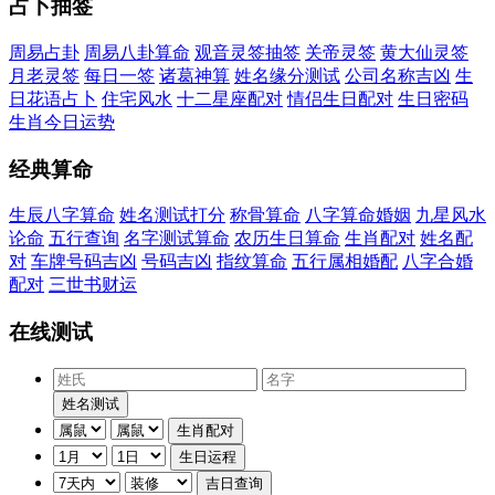
占卜抽签
周易占卦
周易八卦算命
观音灵签抽签
关帝灵签
黄大仙灵签
月老灵签
每日一签
诸葛神算
姓名缘分测试
公司名称吉凶
生
日花语占卜
住宅风水
十二星座配对
情侣生日配对
生日密码
生肖今日运势
经典算命
生辰八字算命
姓名测试打分
称骨算命
八字算命婚姻
九星风水
论命
五行查询
名字测试算命
农历生日算命
生肖配对
姓名配
对
车牌号码吉凶
号码吉凶
指纹算命
五行属相婚配
八字合婚
配对
三世书财运
在线测试