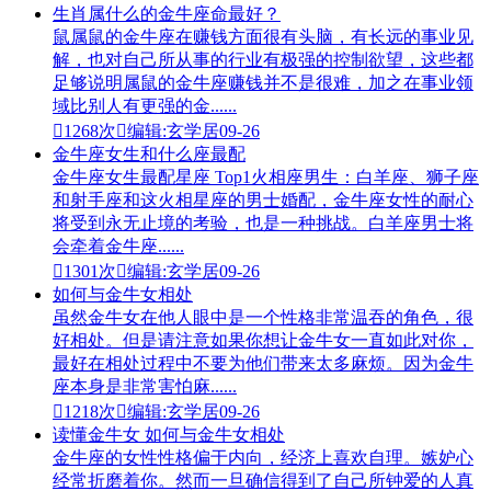
生肖属什么的金牛座命最好？
鼠属鼠的金牛座在赚钱方面很有头脑，有长远的事业见
解，也对自己所从事的行业有极强的控制欲望，这些都
足够说明属鼠的金牛座赚钱并不是很难，加之在事业领
域比别人有更强的金......

1268次

编辑:玄学居
09-26
金牛座女生和什么座最配
金牛座女生最配星座 Top1火相座男生：白羊座、狮子座
和射手座和这火相星座的男士婚配，金牛座女性的耐心
将受到永无止境的考验，也是一种挑战。白羊座男士将
会牵着金牛座......

1301次

编辑:玄学居
09-26
如何与金牛女相处
虽然金牛女在他人眼中是一个性格非常温吞的角色，很
好相处。但是请注意如果你想让金牛女一直如此对你，
最好在相处过程中不要为他们带来太多麻烦。因为金牛
座本身是非常害怕麻......

1218次

编辑:玄学居
09-26
读懂金牛女 如何与金牛女相处
金牛座的女性性格偏于内向，经济上喜欢自理。嫉妒心
经常折磨着你。然而一旦确信得到了自己所钟爱的人真