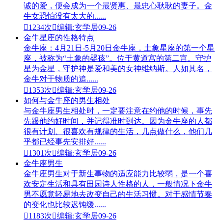
诚的爱，便会成为一个最贤惠、最忠心耿耿的妻子。金
牛女恐怕没有太大的......

1234次

编辑:玄学居
09-26
金牛星座的性格特点
金牛座：4月21日-5月20日金牛座，土象星座的第一个星
座，被称为“土象的婴孩”。位于黄道宫的第二宫。守护
星为金星，守护神是爱和美的女神维纳斯。人如其名，
金牛对于物质的追......

1353次

编辑:玄学居
09-26
如何与金牛座的男生相处
与金牛座男生相处时，一定要注意在约他的时候，事先
先跟他约好时间，并记得准时到达。因为金牛座的人都
很有计划、很喜欢有规律的生活，几点做什么，他们几
乎都已经事先安排好......

1301次

编辑:玄学居
09-26
金牛座男生
金牛座男生对于新生事物的适应能力比较弱，是一个喜
欢安定生活和具有田园诗人性格的人，一般情况下金牛
男不愿意轻易地去改变自己的生活习惯。对于感情节奏
的变化也比较迟钝缓......

1183次

编辑:玄学居
09-26