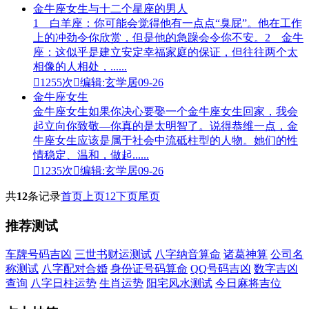
金牛座女生与十二个星座的男人
1 白羊座：你可能会觉得他有一点点“臭屁”。他在工作
上的冲劲令你欣赏，但是他的急躁会令你不安。2 金牛
座：这似乎是建立安定幸福家庭的保证，但往往两个太
相像的人相处，......

1255次

编辑:玄学居
09-26
金牛座女生
金牛座女生如果你决心要娶一个金牛座女生回家，我会
起立向你致敬—你真的是太明智了。说得恭维一点，金
牛座女生应该是属于社会中流砥柱型的人物。她们的性
情稳定、温和，做起......

1235次

编辑:玄学居
09-26
共
12
条记录
首页
上页
1
2
下页
尾页
推荐测试
车牌号码吉凶
三世书财运测试
八字纳音算命
诸葛神算
公司名
称测试
八字配对合婚
身份证号码算命
QQ号码吉凶
数字吉凶
查询
八字日柱运势
生肖运势
阳宅风水测试
今日麻将吉位