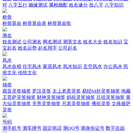
对
八字五行
姻缘测试
属相婚配
姓名缘分
批八字
八字知识
称骨
称骨算命
称骨算命表
称骨算命歌
测名
姓名测试
公司测名
网名测试
测英文名
姓名大全
姓名知识
宝
宝起名
姓名运势
起名用字
公司起名
风水
风水命相
住宅风水
家居风水
风水知识
玄空风水
办公风水
民
俗文化
传统文化
抽签
观音灵签抽签
罗汉灵签
太上老君灵签
易经64卦灵签抽签
地藏
王菩萨灵签抽签
财神灵签抽签
妈祖灵签抽签
吕祖灵签抽签
黄
大仙灵签抽签
关帝灵签抽签
月老灵签抽签
佛祖灵签
文殊披萨
灵签
号码
测手机号
测车牌号
固定电话
测QQ号
测身份证号
数字吉凶