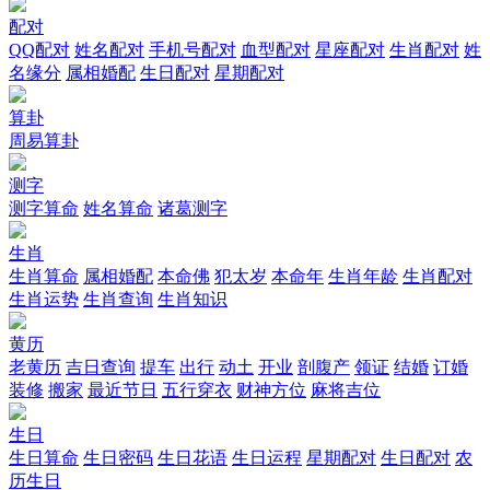
配对
QQ配对
姓名配对
手机号配对
血型配对
星座配对
生肖配对
姓
名缘分
属相婚配
生日配对
星期配对
算卦
周易算卦
测字
测字算命
姓名算命
诸葛测字
生肖
生肖算命
属相婚配
本命佛
犯太岁
本命年
生肖年龄
生肖配对
生肖运势
生肖查询
生肖知识
黄历
老黄历
吉日查询
提车
出行
动土
开业
剖腹产
领证
结婚
订婚
装修
搬家
最近节日
五行穿衣
财神方位
麻将吉位
生日
生日算命
生日密码
生日花语
生日运程
星期配对
生日配对
农
历生日