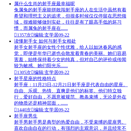
属什么生肖的射手座最幸福呢
兔属兔的射手座能拼敢闯射手座的人在生活中虽然有着
希望和理想主义的追求，但很多时候仅仅停留在思想领
域，很难能够做到实处，往往是有了眼高手低的坏习
惯，而属兔的射手座在......

1357次

编辑:玄学居
09-22
读懂射手女 如何与射手女相处
射手女射手座的女性个性优雅，给人以如沐春风的感
觉，即便是年华已逝也会散发着青春的美丽。她们容易
害羞，始终保持着少女的纯真，但对自己的评价或传闻
较为敏感。她们阳光乐......

1305次

编辑:玄学居
09-22
射手星座的性格特点
射手座：11月23日-12月21日射手座是代表自由的星座。
自由、乐观、热情、直爽是他们的标签。他们特立独
行，爱好自由，不愿意被规范、教条束缚，无论是外在
的物质还是精神层面，......

1440次

编辑:玄学居
09-22
射手座男生
射手男射手男是典型的热爱自由，不受束缚的星座男。
喜欢自由自在的行动，有强烈的主观意识，并且经常不