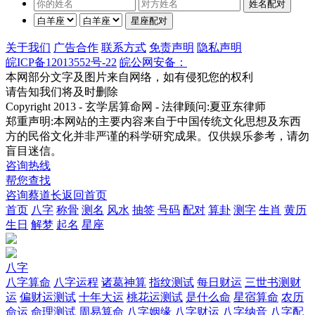
关于我们
广告合作
联系方式
免责声明
隐私声明
皖ICP备12013552号-22
皖公网安备：
本网部分文字及图片来自网络，如有侵犯您的权利
请告知我们将及时删除
Copyright 2013 - 玄学居算命网 - 法律顾问:夏亚东律师
郑重声明:本网站的主要内容来自于中国传统文化思想及东西
方的民俗文化并非严谨的科学研究成果。仅供娱乐参考，请勿
盲目迷信。
咨询热线
帮您查找
咨询蔡道长
返回首页
首页
八字
称骨
测名
风水
抽签
号码
配对
算卦
测字
生肖
黄历
生日
解梦
起名
星座
八字
八字算命
八字运程
诸葛神算
指纹测试
每日财运
三世书测财
运
偏财运测试
十年大运
桃花运测试
是什么命
星宿算命
农历
命运
命理测试
周易算命
八字姻缘
八字财运
八字纳音
八字配