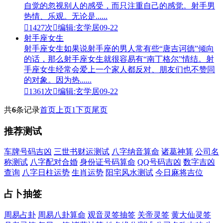
自觉的忽视别人的感受，而只注重自己的感觉。射手男
热情、乐观。无论是......

1427次

编辑:玄学居
09-22
射手座女生
射手座女生如果说射手座的男人常有些“唐吉诃德”倾向
的话，那么射手座女生就很容易有“南丁格尔”情结。射
手座女生经常会爱上一个家人都反对、朋友们也不赞同
的对象。因为热......

1361次

编辑:玄学居
09-22
共
6
条记录
首页
上页
1
下页
尾页
推荐测试
车牌号码吉凶
三世书财运测试
八字纳音算命
诸葛神算
公司名
称测试
八字配对合婚
身份证号码算命
QQ号码吉凶
数字吉凶
查询
八字日柱运势
生肖运势
阳宅风水测试
今日麻将吉位
占卜抽签
周易占卦
周易八卦算命
观音灵签抽签
关帝灵签
黄大仙灵签