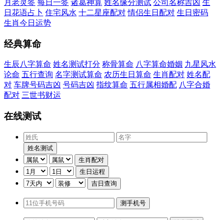
月老灵签
每日一签
诸葛神算
姓名缘分测试
公司名称吉凶
生
日花语占卜
住宅风水
十二星座配对
情侣生日配对
生日密码
生肖今日运势
经典算命
生辰八字算命
姓名测试打分
称骨算命
八字算命婚姻
九星风水
论命
五行查询
名字测试算命
农历生日算命
生肖配对
姓名配
对
车牌号码吉凶
号码吉凶
指纹算命
五行属相婚配
八字合婚
配对
三世书财运
在线测试