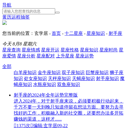
导航
黄历
运程
抽签
您当前的位置：玄学居 -
首页
-
十二星座
-
星座知识
-
射手座
今天
8月8
星期六
星座查询
星座情感
星座开运
星座性格
星座知识
星座时尚
星
座爱情
星座分析
星座配对
上升星座
星座运势
全部
白羊座知识
金牛座知识
双子座知识
巨蟹座知识
狮子座
知识
处女座知识
天秤座知识
天蝎座知识
射手座知识
魔
蝎座知识
水瓶座知识
双鱼座知识
射手座的2024年全年运势完整版
进入2024年，对于射手座来说，必须要积极行动起来，
千万不要一天到晚只知道停留在想法方面。要努力去寻
找好的工作，积极融入新的社交圈，还要想办法多开拓
赚钱的渠道，这样才......

1375次

编辑:玄学居
09-22