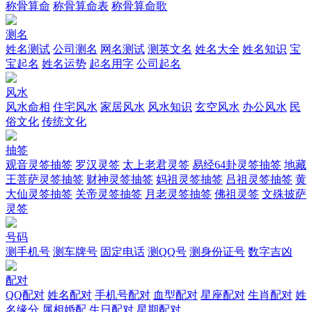
称骨算命
称骨算命表
称骨算命歌
测名
姓名测试
公司测名
网名测试
测英文名
姓名大全
姓名知识
宝
宝起名
姓名运势
起名用字
公司起名
风水
风水命相
住宅风水
家居风水
风水知识
玄空风水
办公风水
民
俗文化
传统文化
抽签
观音灵签抽签
罗汉灵签
太上老君灵签
易经64卦灵签抽签
地藏
王菩萨灵签抽签
财神灵签抽签
妈祖灵签抽签
吕祖灵签抽签
黄
大仙灵签抽签
关帝灵签抽签
月老灵签抽签
佛祖灵签
文殊披萨
灵签
号码
测手机号
测车牌号
固定电话
测QQ号
测身份证号
数字吉凶
配对
QQ配对
姓名配对
手机号配对
血型配对
星座配对
生肖配对
姓
名缘分
属相婚配
生日配对
星期配对