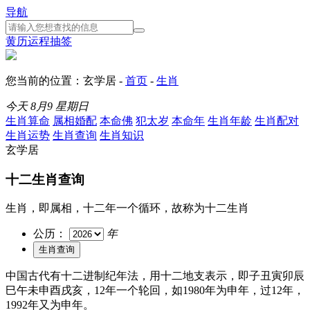
导航
黄历
运程
抽签
您当前的位置：玄学居 -
首页
-
生肖
今天
8月9
星期日
生肖算命
属相婚配
本命佛
犯太岁
本命年
生肖年龄
生肖配对
生肖运势
生肖查询
生肖知识
玄学居
十二生肖查询
生肖，即属相，十二年一个循环，故称为十二生肖
公历：
年
中国古代有十二进制纪年法，用十二地支表示，即子丑寅卯辰
巳午未申酉戌亥，12年一个轮回，如1980年为申年，过12年，
1992年又为申年。