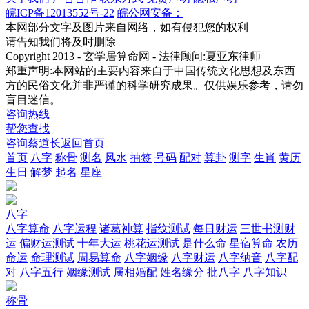
皖ICP备12013552号-22
皖公网安备：
本网部分文字及图片来自网络，如有侵犯您的权利
请告知我们将及时删除
Copyright 2013 - 玄学居算命网 - 法律顾问:夏亚东律师
郑重声明:本网站的主要内容来自于中国传统文化思想及东西
方的民俗文化并非严谨的科学研究成果。仅供娱乐参考，请勿
盲目迷信。
咨询热线
帮您查找
咨询蔡道长
返回首页
首页
八字
称骨
测名
风水
抽签
号码
配对
算卦
测字
生肖
黄历
生日
解梦
起名
星座
八字
八字算命
八字运程
诸葛神算
指纹测试
每日财运
三世书测财
运
偏财运测试
十年大运
桃花运测试
是什么命
星宿算命
农历
命运
命理测试
周易算命
八字姻缘
八字财运
八字纳音
八字配
对
八字五行
姻缘测试
属相婚配
姓名缘分
批八字
八字知识
称骨