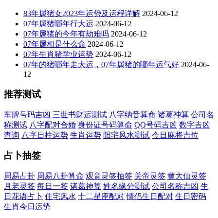
83年属猪女2023年运势及运程详解
2024-06-12
07年属猪哪年行大运
2024-06-12
07年属猪的今年有劫难吗
2024-06-12
07年属相是什么命
2024-06-12
07年生肖猪学业运势
2024-06-12
07年的猪哪年走大运，07年属猪的哪年运气好
2024-06-
12
推荐测试
车牌号码吉凶
三世书财运测试
八字纳音算命
诸葛神算
公司名
称测试
八字配对合婚
身份证号码算命
QQ号码吉凶
数字吉凶
查询
八字日柱运势
生肖运势
阳宅风水测试
今日麻将吉位
占卜抽签
周易占卦
周易八卦算命
观音灵签抽签
关帝灵签
黄大仙灵签
月老灵签
每日一签
诸葛神算
姓名缘分测试
公司名称吉凶
生
日花语占卜
住宅风水
十二星座配对
情侣生日配对
生日密码
生肖今日运势