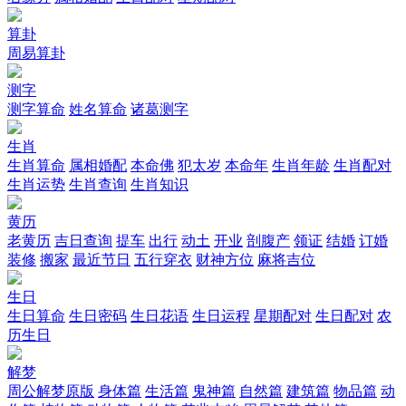
算卦
周易算卦
测字
测字算命
姓名算命
诸葛测字
生肖
生肖算命
属相婚配
本命佛
犯太岁
本命年
生肖年龄
生肖配对
生肖运势
生肖查询
生肖知识
黄历
老黄历
吉日查询
提车
出行
动土
开业
剖腹产
领证
结婚
订婚
装修
搬家
最近节日
五行穿衣
财神方位
麻将吉位
生日
生日算命
生日密码
生日花语
生日运程
星期配对
生日配对
农
历生日
解梦
周公解梦原版
身体篇
生活篇
鬼神篇
自然篇
建筑篇
物品篇
动