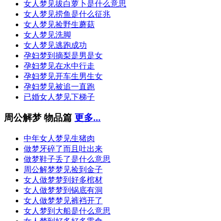
女人梦见拔白萝卜是什么意思
女人梦见捞鱼是什么征兆
女人梦见捡野生蘑菇
女人梦见洗脚
女人梦见逃跑成功
孕妇梦到摘梨是男是女
孕妇梦见在水中行走
孕妇梦见开车生男生女
孕妇梦见被追一直跑
已婚女人梦见下梯子
周公解梦 物品篇
更多...
中年女人梦见生猪肉
做梦牙碎了而且吐出来
做梦鞋子丢了是什么意思
周公解梦梦见捡到金子
女人做梦梦到好多棺材
女人做梦梦到锅底有洞
女人做梦梦见裤裆开了
女人梦到大船是什么意思