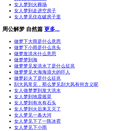
女人梦到火葬场
女人梦到走进空房子
女人梦见住在破房子里
周公解梦 自然篇
更多...
做梦下大雨是什么意思
做梦下小雨是什么兆头
做梦发洪水什么意思
做梦梦到海
做梦梦见发洪水了是什么征兆
做梦梦见大海海浪大的吓人
做梦起火了是什么征兆
刮大风常见，那么梦见刮大风有何含义呢
女人做梦梦到发大洪水
女人梦到地震摇晃
女人梦到有水有石头
女人梦到火后来又灭了
女人梦见一条大河
女人梦见下了一阵冰雹
女人梦见下小雨