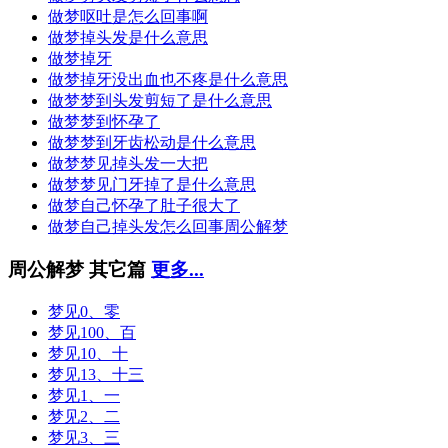
做梦呕吐是怎么回事啊
做梦掉头发是什么意思
做梦掉牙
做梦掉牙没出血也不疼是什么意思
做梦梦到头发剪短了是什么意思
做梦梦到怀孕了
做梦梦到牙齿松动是什么意思
做梦梦见掉头发一大把
做梦梦见门牙掉了是什么意思
做梦自己怀孕了肚子很大了
做梦自己掉头发怎么回事周公解梦
周公解梦 其它篇
更多...
梦见0、零
梦见100、百
梦见10、十
梦见13、十三
梦见1、一
梦见2、二
梦见3、三