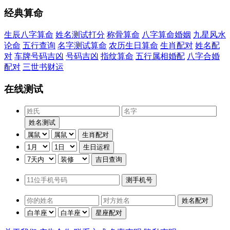
经典算命
生辰八字算命
姓名测试打分
称骨算命
八字算命婚姻
九星风水
论命
五行查询
名字测试算命
农历生日算命
生肖配对
姓名配
对
车牌号码吉凶
号码吉凶
指纹算命
五行属相婚配
八字合婚
配对
三世书财运
在线测试