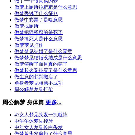
做了一个很真实的梦
做梦上厕所拉粑粑是什么意思
做梦丢钱了什么征兆
做梦中彩票了是啥意思
做梦找厕所
做梦把猫残忍的杀死了
做梦撞死人是什么意思
做梦梦见打仗
做梦梦见结婚了是什么寓意
做梦梦见结婚没结成是什么意思
做梦笑醒了而且真的笑了
做梦起火又扑灭了是什么意思
做生意的梦到搬店了
单身者梦见相亲不成功
周公解梦梦见打架
周公解梦 身体篇
更多...
47女人梦见头发一抓就掉
中午午休梦见掉牙
中年女人梦见长白头发
做梦剪头发剪短了什么意思