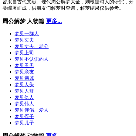
皆采自古代文献。现代周公解梦大全，则根据时人的研究，分
类编著而成，供朋友们解梦时查询，解梦结果仅供参考。
周公解梦 人物篇
更多...
梦见一群人
梦见丈夫
梦见丈夫、老公
梦见上司
梦见不认识的人
梦见丑男
梦见亲友
梦见亲戚
梦见人头
梦见人群
梦见仇人
梦见伟人
梦见伴侣、爱人
梦见侄子
梦见儿子
周公解梦 动物篇
更多...