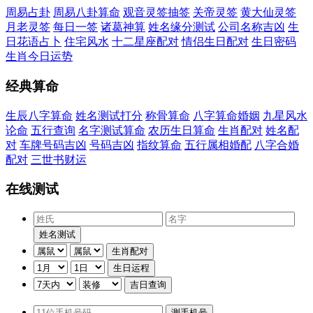
周易占卦
周易八卦算命
观音灵签抽签
关帝灵签
黄大仙灵签
月老灵签
每日一签
诸葛神算
姓名缘分测试
公司名称吉凶
生
日花语占卜
住宅风水
十二星座配对
情侣生日配对
生日密码
生肖今日运势
经典算命
生辰八字算命
姓名测试打分
称骨算命
八字算命婚姻
九星风水
论命
五行查询
名字测试算命
农历生日算命
生肖配对
姓名配
对
车牌号码吉凶
号码吉凶
指纹算命
五行属相婚配
八字合婚
配对
三世书财运
在线测试