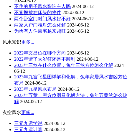
2024-06-12
不住的房子风水影响主人吗
2024-06-12
不宜摆放在床头的物件
2024-06-12
两个卧室门对门风水好不好
2024-06-12
两家入户门相对怎么化解
2024-06-12
为啥有人住凶宅越来越旺
2024-06-12
风水知识
更多...
2022年文昌位在哪个方向
2024-06-12
2022年请了太岁符还是不顺利
2024-06-12
2023年三煞在什么位置，兔年三煞方位怎么化解
2024-
06-12
2023年九宫飞星图详解和化解，兔年家居风水吉凶方位
布局
2024-06-12
2023年九星风水布局
2024-06-12
2023年五黄二黑方位图及化解方法，兔年五黄煞怎么破
解
2024-06-12
玄空风水
更多...
三元九运学说
2024-06-12
三元九运计算
2024-06-12