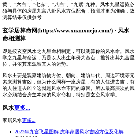
黄”、“六白”、“七赤”、“八白”、“九紫”九种。风水九星运势必
须与具体的房屋九宫八卦风水方位配合，预测才更为准确，故
测算结果仅供参考！
玄学居算命网(https://www.xuanxueju.com/) · 风水
命相测算
即是按玄空风水之九星命相制定，可以测算你的风水命。风水
学之九星与命运，乃是以人出生年份为基点，推算出其九宫星
位，并依其来观察其人的运势。
风水主要是观察建筑物方位、朝向、建筑年代、周边环境等元
素来测算吉凶，但为什么同样一座房屋，有的人住进去吉，有
的人住进去凶？这就是风水命不同的原因。所以最高层次的风
水必须结合房主本身的风水命相，特别是玄空风水学。
风水
更多...
家居风水
更多...
2022年九宫飞星图解 虎年家居风水吉凶方位及化解