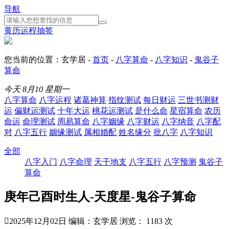
导航
黄历
运程
抽签
您当前的位置：玄学居 -
首页
-
八字算命
-
八字知识
-
鬼谷子
算命
今天
8月10
星期一
八字算命
八字运程
诸葛神算
指纹测试
每日财运
三世书测财
运
偏财运测试
十年大运
桃花运测试
是什么命
星宿算命
农历
命运
命理测试
周易算命
八字姻缘
八字财运
八字纳音
八字配
对
八字五行
姻缘测试
属相婚配
姓名缘分
批八字
八字知识
全部
八字入门
八字命理
天干地支
八字五行
八字预测
鬼谷子
算命
庚年己酉时生人-天度星-鬼谷子算命

2025年12月02日
编辑：玄学居
浏览： 1183 次