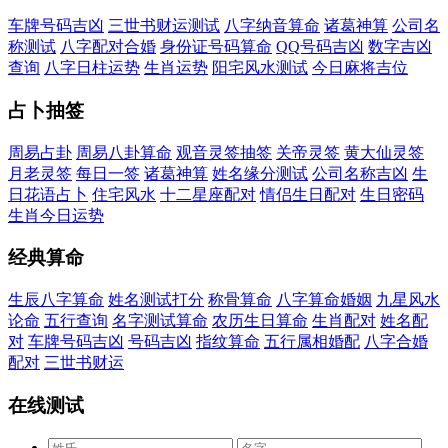
车牌号码吉凶
三世书财运测试
八字纳音算命
诸葛神算
公司名
称测试
八字配对合婚
身份证号码算命
QQ号码吉凶
数字吉凶
查询
八字日柱运势
生肖运势
阳宅风水测试
今日麻将吉位
占卜抽签
周易占卦
周易八卦算命
观音灵签抽签
关帝灵签
黄大仙灵签
月老灵签
每日一签
诸葛神算
姓名缘分测试
公司名称吉凶
生
日花语占卜
住宅风水
十二星座配对
情侣生日配对
生日密码
生肖今日运势
经典算命
生辰八字算命
姓名测试打分
称骨算命
八字算命婚姻
九星风水
论命
五行查询
名字测试算命
农历生日算命
生肖配对
姓名配
对
车牌号码吉凶
号码吉凶
指纹算命
五行属相婚配
八字合婚
配对
三世书财运
在线测试