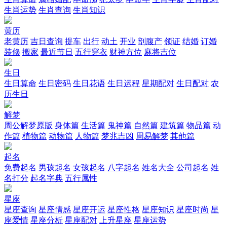
生肖运势
生肖查询
生肖知识
黄历
老黄历
吉日查询
提车
出行
动土
开业
剖腹产
领证
结婚
订婚
装修
搬家
最近节日
五行穿衣
财神方位
麻将吉位
生日
生日算命
生日密码
生日花语
生日运程
星期配对
生日配对
农
历生日
解梦
周公解梦原版
身体篇
生活篇
鬼神篇
自然篇
建筑篇
物品篇
动
作篇
植物篇
动物篇
人物篇
梦兆吉凶
周易解梦
其他篇
起名
免费起名
男孩起名
女孩起名
八字起名
姓名大全
公司起名
姓
名打分
起名字典
五行属性
星座
星座查询
星座情感
星座开运
星座性格
星座知识
星座时尚
星
座爱情
星座分析
星座配对
上升星座
星座运势