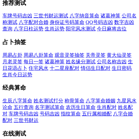
推荐测试
车牌号码吉凶
三世书财运测试
八字纳音算命
诸葛神算
公司名
称测试
八字配对合婚
身份证号码算命
QQ号码吉凶
数字吉凶
查询
八字日柱运势
生肖运势
阳宅风水测试
今日麻将吉位
占卜抽签
周易占卦
周易八卦算命
观音灵签抽签
关帝灵签
黄大仙灵签
月老灵签
每日一签
诸葛神算
姓名缘分测试
公司名称吉凶
生
日花语占卜
住宅风水
十二星座配对
情侣生日配对
生日密码
生肖今日运势
经典算命
生辰八字算命
姓名测试打分
称骨算命
八字算命婚姻
九星风水
论命
五行查询
名字测试算命
农历生日算命
生肖配对
姓名配
对
车牌号码吉凶
号码吉凶
指纹算命
五行属相婚配
八字合婚
配对
三世书财运
在线测试