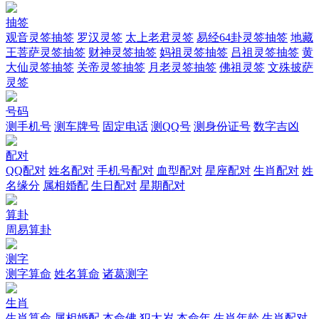
抽签
观音灵签抽签
罗汉灵签
太上老君灵签
易经64卦灵签抽签
地藏
王菩萨灵签抽签
财神灵签抽签
妈祖灵签抽签
吕祖灵签抽签
黄
大仙灵签抽签
关帝灵签抽签
月老灵签抽签
佛祖灵签
文殊披萨
灵签
号码
测手机号
测车牌号
固定电话
测QQ号
测身份证号
数字吉凶
配对
QQ配对
姓名配对
手机号配对
血型配对
星座配对
生肖配对
姓
名缘分
属相婚配
生日配对
星期配对
算卦
周易算卦
测字
测字算命
姓名算命
诸葛测字
生肖
生肖算命
属相婚配
本命佛
犯太岁
本命年
生肖年龄
生肖配对