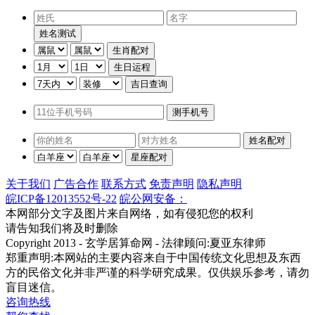
关于我们
广告合作
联系方式
免责声明
隐私声明
皖ICP备12013552号-22
皖公网安备：
本网部分文字及图片来自网络，如有侵犯您的权利
请告知我们将及时删除
Copyright 2013 - 玄学居算命网 - 法律顾问:夏亚东律师
郑重声明:本网站的主要内容来自于中国传统文化思想及东西
方的民俗文化并非严谨的科学研究成果。仅供娱乐参考，请勿
盲目迷信。
咨询热线