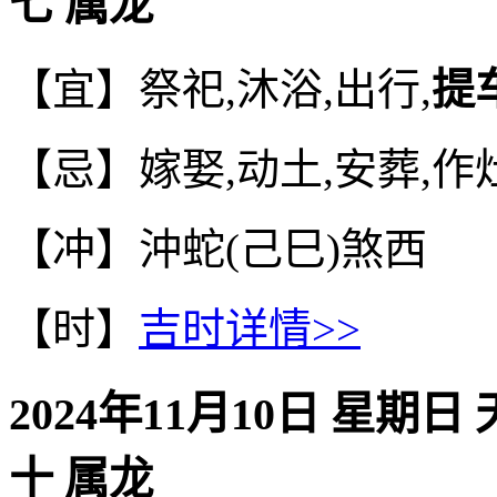
七 属龙
【宜】祭祀,沐浴,出行,
提
【忌】嫁娶,动土,安葬,作
【冲】沖蛇(己巳)煞西
【时】
吉时详情>>
2024年11月10日 星期日
十 属龙