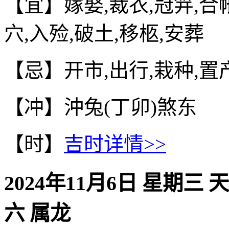
【宜】嫁娶,裁衣,冠笄,合帐
穴,入殓,破土,移柩,安葬
【忌】开市,出行,栽种,置产
【冲】沖兔(丁卯)煞东
【时】
吉时详情>>
2024年11月6日 星期三 
六 属龙