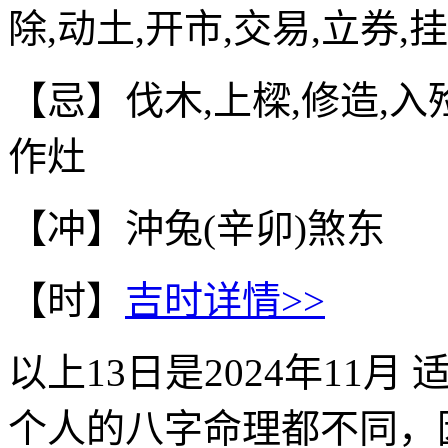
除,动土,开市,交易,立券,
【忌】伐木,上樑,修造,入殓
作灶
【冲】沖兔(辛卯)煞东
【时】
吉时详情>>
以上
13
日是
2024年11月
适
个人的八字命理都不同，