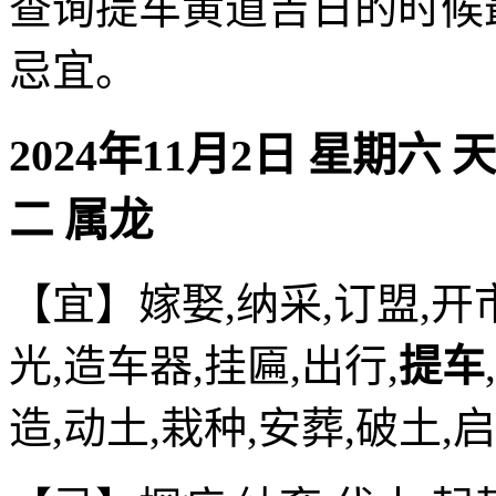
查询提车黄道吉日的时候
忌宜。
2024年11月2日 星期六 
二 属龙
【宜】嫁娶,纳采,订盟,开市
光,造车器,挂匾,出行,
提车
造,动土,栽种,安葬,破土,