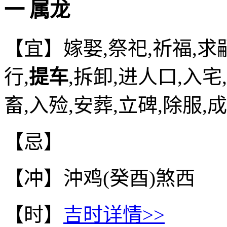
一 属龙
【宜】嫁娶,祭祀,祈福,求嗣
行,
提车
,拆卸,进人口,入宅
畜,入殓,安葬,立碑,除服,
【忌】
【冲】沖鸡(癸酉)煞西
【时】
吉时详情>>