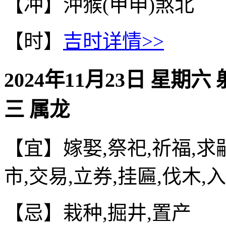
【冲】沖猴(甲申)煞北
【时】
吉时详情>>
2024年11月23日 星期六
三 属龙
【宜】嫁娶,祭祀,祈福,求嗣
市,交易,立券,挂匾,伐木,
【忌】栽种,掘井,置产