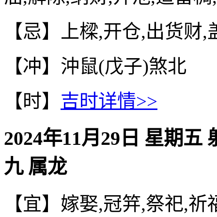
【忌】上樑,开仓,出货财,
【冲】沖鼠(戊子)煞北
【时】
吉时详情>>
2024年11月29日 星期五
九 属龙
【宜】嫁娶,冠笄,祭祀,祈福