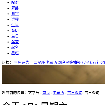
配对
算卦
测字
运程
生肖
黄历
生日
解梦
起名
星座
热搜：
星座运势
十二星座
老黄历
观音灵签抽签
八字五行补火
您当前的位置：玄学居 -
首页
-
老黄历
-
吉日查询
- 吉日查询