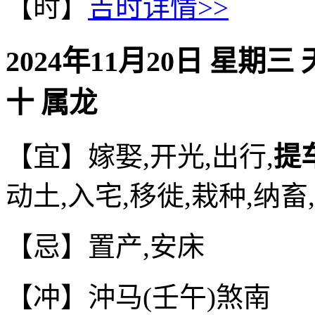
【时】
吉时详情>>
2024年11月20日 星期三
十 属龙
【宜】嫁娶,开光,出行,
提
动土,入宅,移徙,栽种,纳畜
【忌】置产,安床
【冲】沖马(壬午)煞南