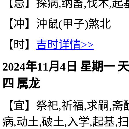
【忌】探病,纳畜,伐木,起
【冲】沖鼠(甲子)煞北
【时】
吉时详情>>
2024年11月4日 星期一 
四 属龙
【宜】祭祀,祈福,求嗣,斋醮
病,动土,破土,入学,起基,