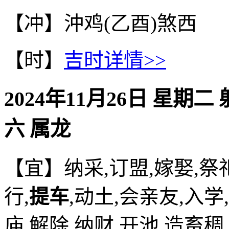
【冲】沖鸡(乙酉)煞西
【时】
吉时详情>>
2024年11月26日 星期二
六 属龙
【宜】纳采,订盟,嫁娶,祭祀
行,
提车
,动土,会亲友,入学
庙,解除,纳财,开池,造畜稠