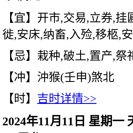
【宜】开市,交易,立券,挂匾
徙,安床,纳畜,入殓,移柩,
【忌】栽种,破土,置产,祭祀
【冲】沖猴(壬申)煞北
【时】
吉时详情>>
2024年11月11日 星期一