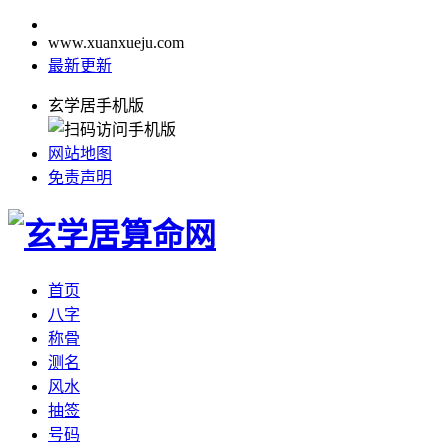
www.xuanxueju.com
最新更新
玄学居手机版
网站地图
免责声明
首页
八字
称骨
测名
风水
抽签
号码