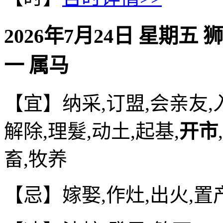
2026年7月24日 星期五 
一 属马
【宜】纳采,订盟,会亲友,入
解除,理髮,动土,起基,
开市
畜,牧养
【忌】嫁娶,作灶,出火,置