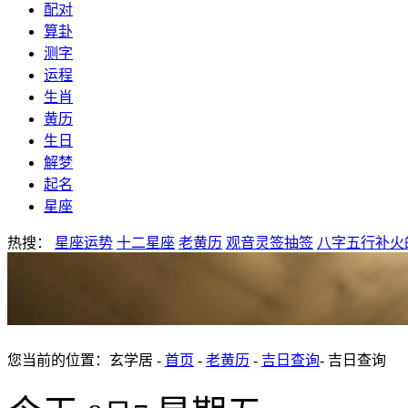
配对
算卦
测字
运程
生肖
黄历
生日
解梦
起名
星座
热搜：
星座运势
十二星座
老黄历
观音灵签抽签
八字五行补火
您当前的位置：玄学居 -
首页
-
老黄历
-
吉日查询
- 吉日查询