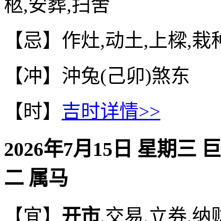
柩,安葬,扫舍
【忌】作灶,动土,上樑,栽种
【冲】沖兔(己卯)煞东
【时】
吉时详情>>
2026年7月15日 星期三 
二 属马
【宜】
开市
,交易,立券,纳