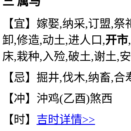
三 属马
【宜】嫁娶,纳采,订盟,祭祀
卸,修造,动土,进人口,
开市
床,栽种,入殓,破土,谢土,
【忌】掘井,伐木,纳畜,合
【冲】沖鸡(乙酉)煞西
【时】
吉时详情>>