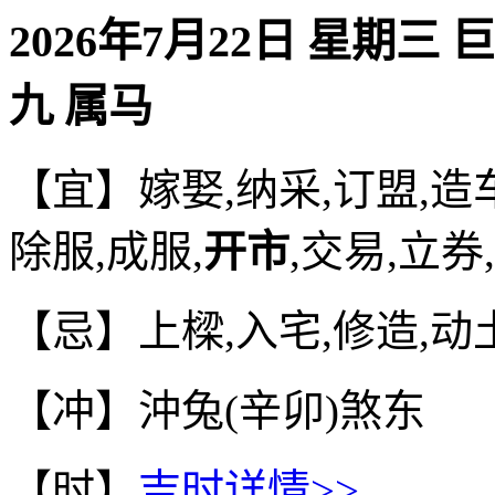
2026年7月22日 星期三 
九 属马
【宜】嫁娶,纳采,订盟,造车
除服,成服,
开市
,交易,立券
【忌】上樑,入宅,修造,动土
【冲】沖兔(辛卯)煞东
【时】
吉时详情>>