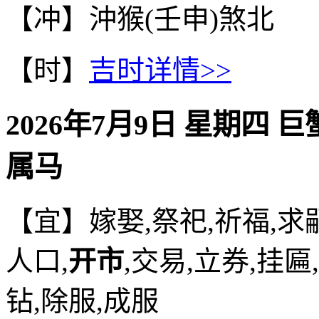
【冲】沖猴(壬申)煞北
【时】
吉时详情>>
2026年7月9日 星期四 
属马
【宜】嫁娶,祭祀,祈福,求嗣
人口,
开市
,交易,立券,挂匾
钻,除服,成服