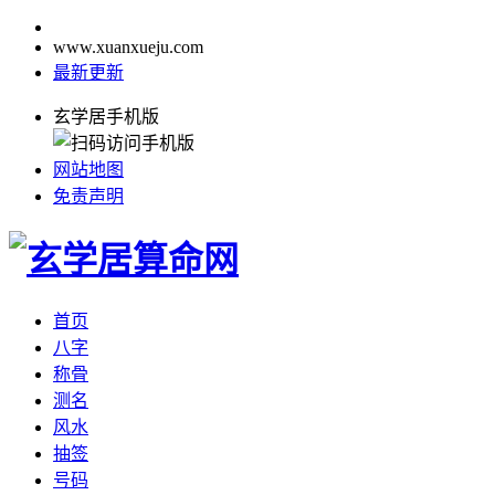
www.xuanxueju.com
最新更新
玄学居手机版
网站地图
免责声明
首页
八字
称骨
测名
风水
抽签
号码