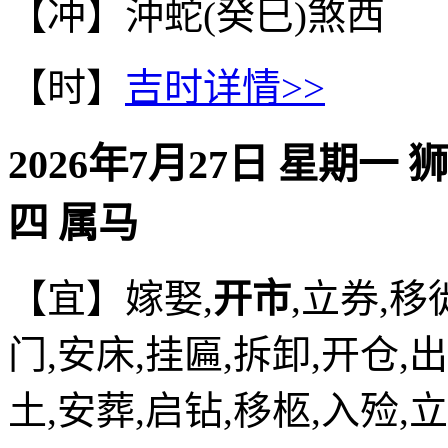
【冲】沖蛇(癸巳)煞西
【时】
吉时详情>>
2026年7月27日 星期一 
四 属马
【宜】嫁娶,
开市
,立券,移
门,安床,挂匾,拆卸,开仓,
土,安葬,启钻,移柩,入殓,