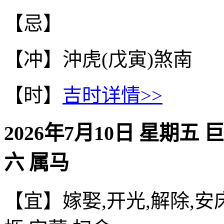
【忌】
【冲】沖虎(戊寅)煞南
【时】
吉时详情>>
2026年7月10日 星期五 
六 属马
【宜】嫁娶,开光,解除,安床