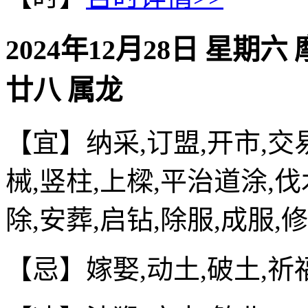
2024年12月28日 星期六
廿八 属龙
【宜】纳采,订盟,开市,交易
械,竖柱,上樑,平治道涂,伐
除,安葬,启钻,除服,成服,
【忌】嫁娶,动土,破土,祈