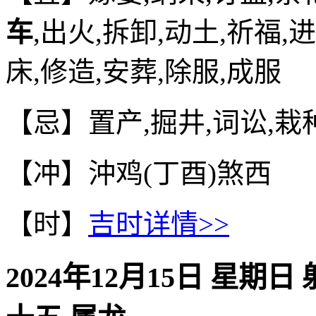
车
,出火,拆卸,动土,祈福,
床,修造,安葬,除服,成服
【忌】置产,掘井,词讼,栽
【冲】沖鸡(丁酉)煞西
【时】
吉时详情>>
2024年12月15日 星期日