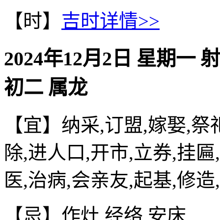
【时】
吉时详情>>
2024年12月2日 星期一 
初二 属龙
【宜】纳采,订盟,嫁娶,祭祀
除,进人口,开市,立券,挂匾
医,治病,会亲友,起基,修造
【忌】作灶,经络,安床