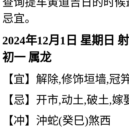
查询提车黄道吉日的时候
忌宜。
2024年12月1日 星期日 
初一 属龙
【宜】解除,修饰垣墙,冠笄
【忌】开市,动土,破土,嫁
【冲】沖蛇(癸巳)煞西