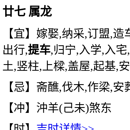
廿七 属龙
【宜】嫁娶,纳采,订盟,造车
出行,
提车
,归宁,入学,入宅
土,竖柱,上樑,盖屋,起基,
【忌】斋醮,伐木,作梁,安
【冲】沖羊(己未)煞东
【时】
吉时详情>>