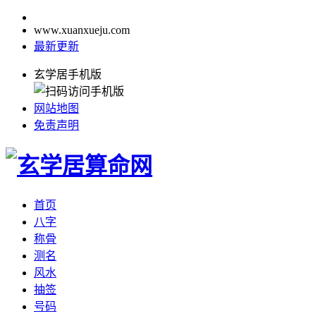
www.xuanxueju.com
最新更新
玄学居手机版
网站地图
免责声明
首页
八字
称骨
测名
风水
抽签
号码