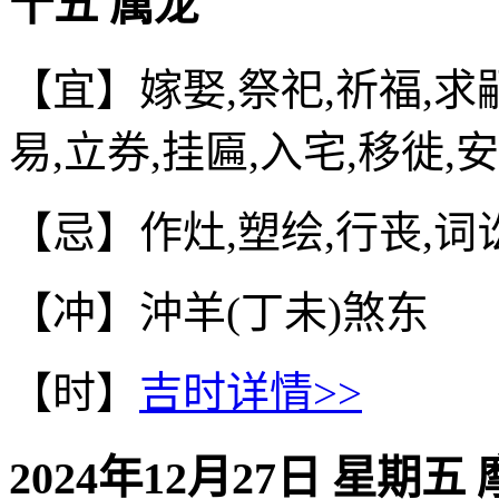
十五 属龙
【宜】嫁娶,祭祀,祈福,求嗣
易,立券,挂匾,入宅,移徙,
【忌】作灶,塑绘,行丧,词
【冲】沖羊(丁未)煞东
【时】
吉时详情>>
2024年12月27日 星期五