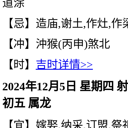
道涂
【忌】造庙,谢土,作灶,作梁
【冲】沖猴(丙申)煞北
【时】
吉时详情>>
2024年12月5日 星期四 
初五 属龙
【宜】嫁娶,纳采,订盟,祭祀