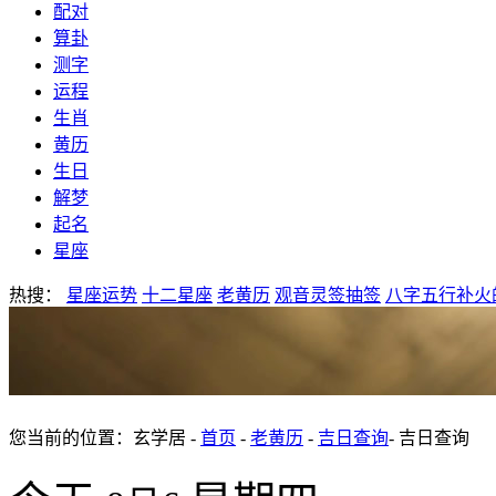
配对
算卦
测字
运程
生肖
黄历
生日
解梦
起名
星座
热搜：
星座运势
十二星座
老黄历
观音灵签抽签
八字五行补火
您当前的位置：玄学居 -
首页
-
老黄历
-
吉日查询
- 吉日查询