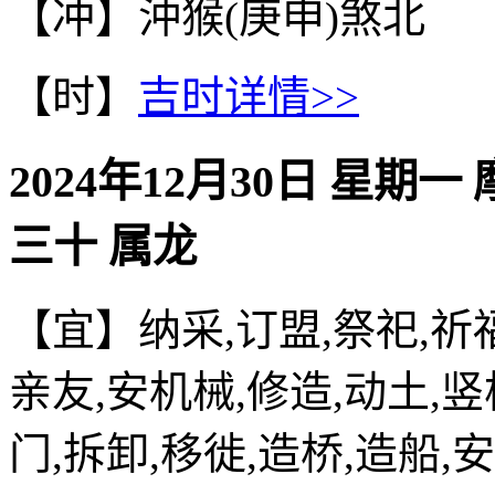
【冲】沖猴(庚申)煞北
【时】
吉时详情>>
2024年12月30日 星期一
三十 属龙
【宜】纳采,订盟,祭祀,祈福
亲友,安机械,修造,动土,竖
门,拆卸,移徙,造桥,造船,