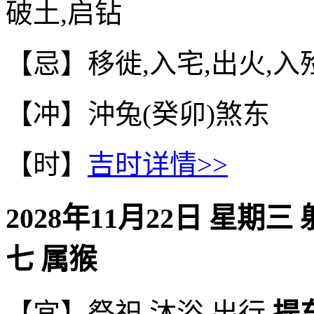
破土,启钻
【忌】移徙,入宅,出火,入
【冲】沖兔(癸卯)煞东
【时】
吉时详情>>
2028年11月22日 星期三
七 属猴
【宜】祭祀,沐浴,出行,
提