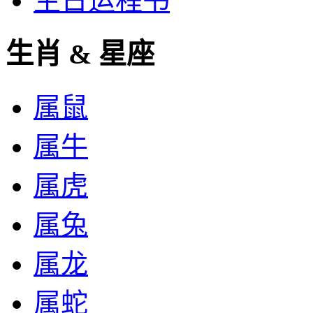
生日运程书
生肖 & 星座
属鼠
属牛
属虎
属兔
属龙
属蛇