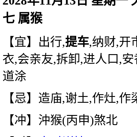
2028年11月13日 星期一
七 属猴
【宜】出行,
提车
,纳财,开
衣,会亲友,拆卸,进人口,安
道涂
【忌】造庙,谢土,作灶,作梁
【冲】沖猴(丙申)煞北