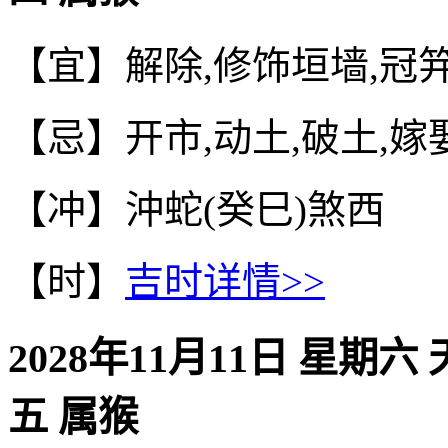
【宜】解除,修饰垣墙,冠笄
【忌】开市,动土,破土,嫁
【冲】沖蛇(癸巳)煞西
【时】
吉时详情>>
2028年11月11日 星期六
五 属猴