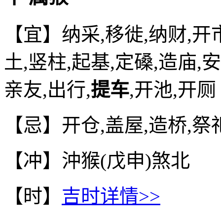
【宜】纳采,移徙,纳财,开市
土,竖柱,起基,定磉,造庙,
亲友,出行,
提车
,开池,开厕
【忌】开仓,盖屋,造桥,祭
【冲】沖猴(戊申)煞北
【时】
吉时详情>>