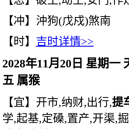
【冲】沖狗(戊戍)煞南
【时】
吉时详情>>
2028年11月20日 星期一
五 属猴
【宜】开市,纳财,出行,
提
学,起基,定磉,置产,开渠,掘