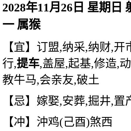
2028年11月26日 星期日
一 属猴
【宜】订盟,纳采,纳财,开市
行,
提车
,盖屋,起基,修造,
教牛马,会亲友,破土
【忌】嫁娶,安葬,掘井,置
【冲】沖鸡(己酉)煞西