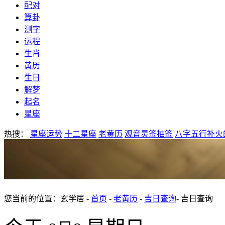
配对
算卦
测字
运程
生肖
黄历
生日
解梦
起名
星座
热搜：
星座运势
十二星座
老黄历
观音灵签抽签
八字五行补火
您当前的位置：玄学居 -
首页
-
老黄历
-
吉日查询
- 吉日查询