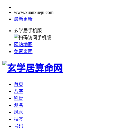
www.xuanxueju.com
最新更新
玄学居手机版
网站地图
免责声明
首页
八字
称骨
测名
风水
抽签
号码