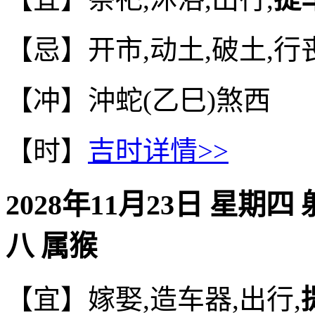
【忌】开市,动土,破土,行
【冲】沖蛇(乙巳)煞西
【时】
吉时详情>>
2028年11月23日 星期四
八 属猴
【宜】嫁娶,造车器,出行,