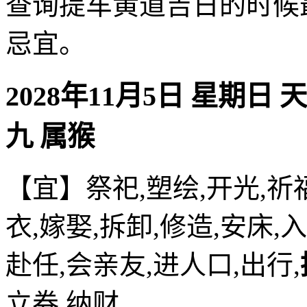
查询提车黄道吉日的时候
忌宜。
2028年11月5日 星期日 
九 属猴
【宜】祭祀,塑绘,开光,祈福
衣,嫁娶,拆卸,修造,安床,入
赴任,会亲友,进人口,出行,
立券,纳财