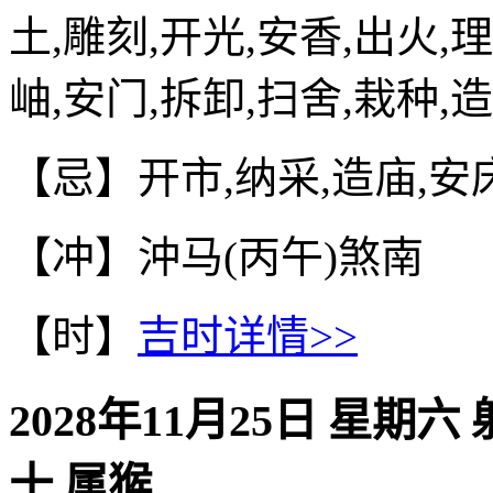
土,雕刻,开光,安香,出火,
岫,安门,拆卸,扫舍,栽种,
【忌】开市,纳采,造庙,安
【冲】沖马(丙午)煞南
【时】
吉时详情>>
2028年11月25日 星期六
十 属猴