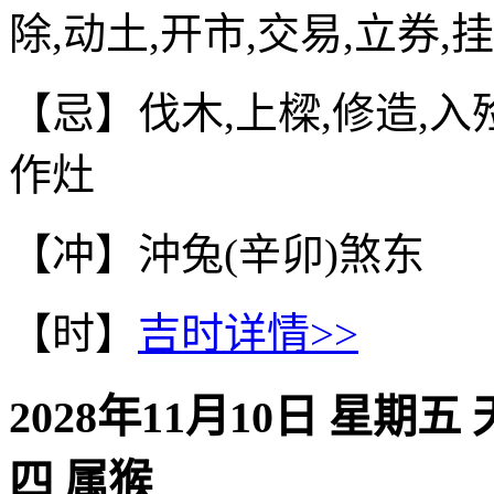
除,动土,开市,交易,立券,
【忌】伐木,上樑,修造,入殓
作灶
【冲】沖兔(辛卯)煞东
【时】
吉时详情>>
2028年11月10日 星期五
四 属猴