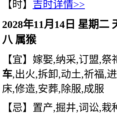
【时】
吉时详情>>
2028年11月14日 星期二
八 属猴
【宜】嫁娶,纳采,订盟,祭祀
车
,出火,拆卸,动土,祈福,
床,修造,安葬,除服,成服
【忌】置产,掘井,词讼,栽