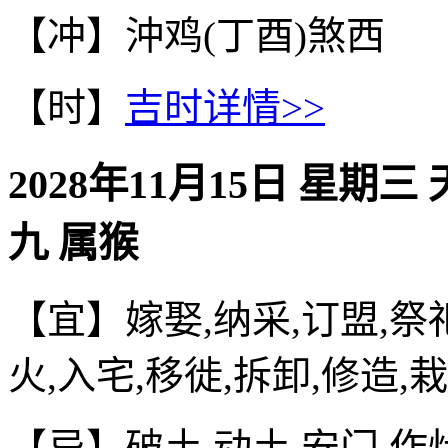
【冲】沖鸡(丁酉)煞西
【时】
吉时详情>>
2028年11月15日 星期三
九 属猴
【宜】嫁娶,纳采,订盟,祭祀
火,入宅,移徙,拆卸,修造,
【忌】破土,动土,安门,作