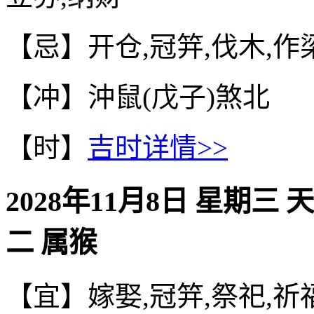
【忌】开仓,冠笄,伐木,作
【冲】沖鼠(戊子)煞北
【时】
吉时详情>>
2028年11月8日 星期三 
二 属猴
【宜】嫁娶,冠笄,祭祀,祈福