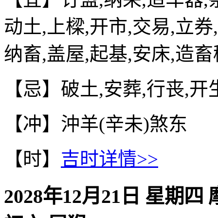
动土,上樑,开市,交易,立券
纳畜,盖屋,起基,安床,造畜
【忌】破土,安葬,行丧,开
【冲】沖羊(辛未)煞东
【时】
吉时详情>>
2028年12月21日 星期四