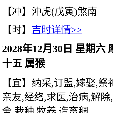
【冲】沖虎(戊寅)煞南
【时】
吉时详情>>
2028年12月30日 星期六
十五 属猴
【宜】纳采,订盟,嫁娶,祭祀
亲友,经络,求医,治病,解除
舍,栽种,牧养,造畜稠