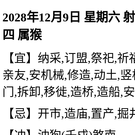
2028年12月9日 星期六 
四 属猴
【宜】纳采,订盟,祭祀,祈福
亲友,安机械,修造,动土,竖
门,拆卸,移徙,造桥,造船,
【忌】开市,造庙,置产,掘