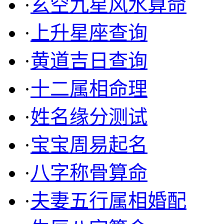
·
玄空九星风水算命
·
上升星座查询
·
黄道吉日查询
·
十二属相命理
·
姓名缘分测试
·
宝宝周易起名
·
八字称骨算命
·
夫妻五行属相婚配