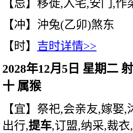
【忌】移徙,入宅,安门,作
【冲】沖兔(乙卯)煞东
【时】
吉时详情>>
2028年12月5日 星期二 
十 属猴
【宜】祭祀,会亲友,嫁娶,沐
出行,
提车
,订盟,纳采,裁衣