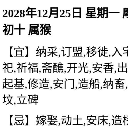
2028年12月25日 星期一
初十 属猴
【宜】纳采,订盟,移徙,入宅
祀,祈福,斋醮,开光,安香,出
起基,修造,安门,造船,纳畜
坟,立碑
【忌】嫁娶,动土,安床,造