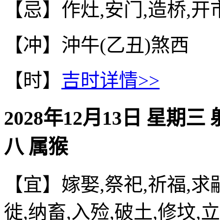
【忌】作灶,安门,造桥,开
【冲】沖牛(乙丑)煞西
【时】
吉时详情>>
2028年12月13日 星期三
八 属猴
【宜】嫁娶,祭祀,祈福,求嗣
徙,纳畜,入殓,破土,修坟,