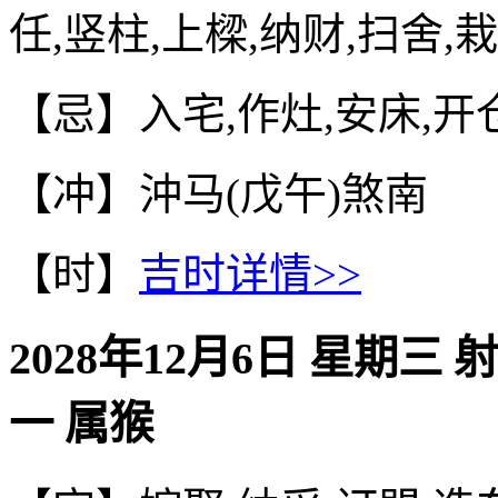
任,竖柱,上樑,纳财,扫舍,
【忌】入宅,作灶,安床,开
【冲】沖马(戊午)煞南
【时】
吉时详情>>
2028年12月6日 星期三 
一 属猴