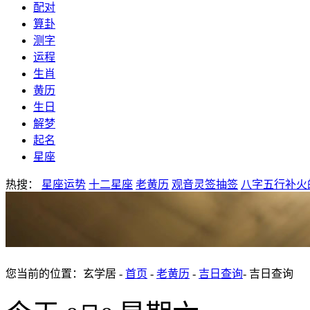
配对
算卦
测字
运程
生肖
黄历
生日
解梦
起名
星座
热搜：
星座运势
十二星座
老黄历
观音灵签抽签
八字五行补火
您当前的位置：玄学居 -
首页
-
老黄历
-
吉日查询
- 吉日查询