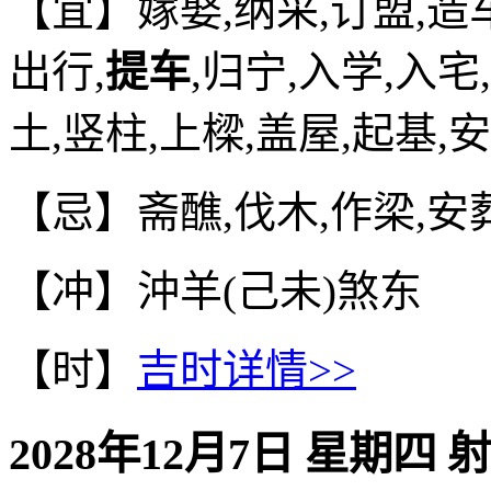
【宜】嫁娶,纳采,订盟,造车
出行,
提车
,归宁,入学,入宅
土,竖柱,上樑,盖屋,起基,
【忌】斋醮,伐木,作梁,安
【冲】沖羊(己未)煞东
【时】
吉时详情>>
2028年12月7日 星期四 