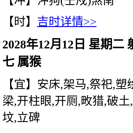
【冲】沖狗(壬戍)煞南
【时】
吉时详情>>
2028年12月12日 星期二
七 属猴
【宜】安床,架马,祭祀,塑绘
梁,开柱眼,开厕,畋猎,破土
坟,立碑