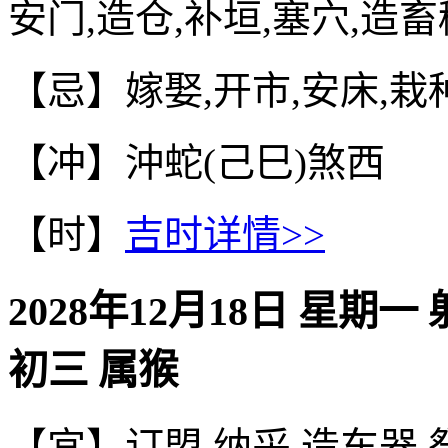
安门,造仓,补垣,塞穴,造畜
【忌】嫁娶,开市,安床,栽种
【冲】沖蛇(己巳)煞西
【时】
吉时详情>>
2028年12月18日 星期一
初三 属猴
【宜】订盟,纳采,造车器,祭