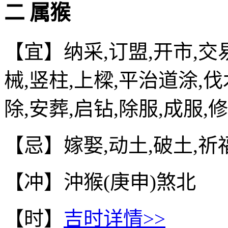
二 属猴
【宜】纳采,订盟,开市,交易
械,竖柱,上樑,平治道涂,伐
除,安葬,启钻,除服,成服,
【忌】嫁娶,动土,破土,祈
【冲】沖猴(庚申)煞北
【时】
吉时详情>>