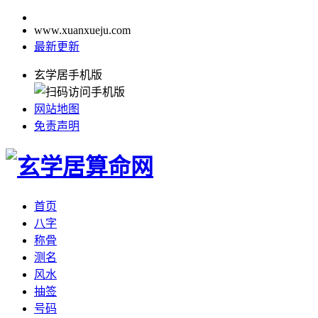
www.xuanxueju.com
最新更新
玄学居手机版
网站地图
免责声明
首页
八字
称骨
测名
风水
抽签
号码