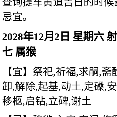
查询提车黄道吉日的时候
忌宜。
2028年12月2日 星期六 
七 属猴
【宜】祭祀,祈福,求嗣,斋醮
卸,解除,起基,动土,定磉,安
移柩,启钻,立碑,谢土