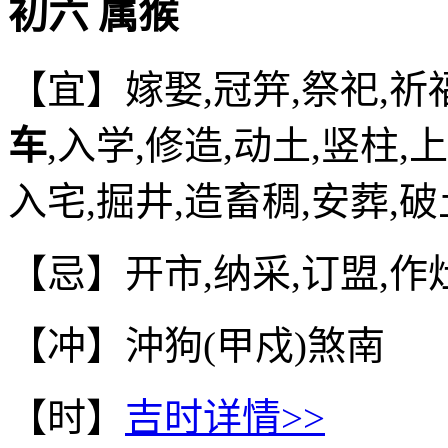
初六 属猴
【宜】嫁娶,冠笄,祭祀,祈福
车
,入学,修造,动土,竖柱,
入宅,掘井,造畜稠,安葬,破
【忌】开市,纳采,订盟,作
【冲】沖狗(甲戍)煞南
【时】
吉时详情>>