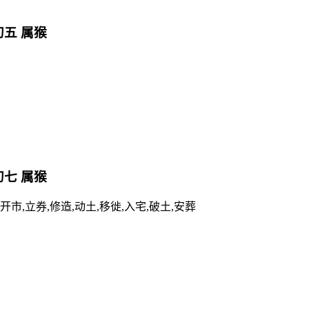
 初五 属猴
 初七 属猴
,开市,立券,修造,动土,移徙,入宅,破土,安葬