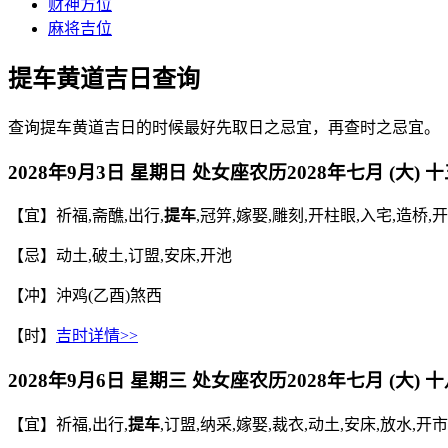
财神方位
麻将吉位
提车黄道吉日查询
查询提车黄道吉日的时候最好先取日之忌宜，再查时之忌宜。
2028年9月3日 星期日 处女座
农历
2028年七月 (大) 
【宜】祈福,斋醮,出行,
提车
,冠笄,嫁娶,雕刻,开柱眼,入宅,造桥,
【忌】动土,破土,订盟,安床,开池
【冲】沖鸡(乙酉)煞西
【时】
吉时详情>>
2028年9月6日 星期三 处女座
农历
2028年七月 (大) 
【宜】祈福,出行,
提车
,订盟,纳采,嫁娶,裁衣,动土,安床,放水,开市