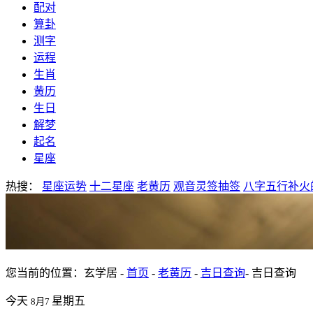
配对
算卦
测字
运程
生肖
黄历
生日
解梦
起名
星座
热搜：
星座运势
十二星座
老黄历
观音灵签抽签
八字五行补火
您当前的位置：玄学居 -
首页
-
老黄历
-
吉日查询
- 吉日查询
今天
星期五
8月7