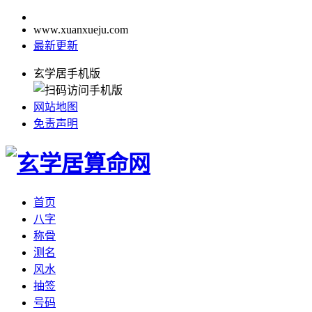
www.xuanxueju.com
最新更新
玄学居手机版
网站地图
免责声明
首页
八字
称骨
测名
风水
抽签
号码