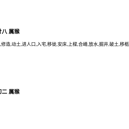
 廿八 属猴
卸,修造,动土,进人口,入宅,移徙,安床,上樑,合嵴,放水,掘井,破土,移柩
 初二 属猴