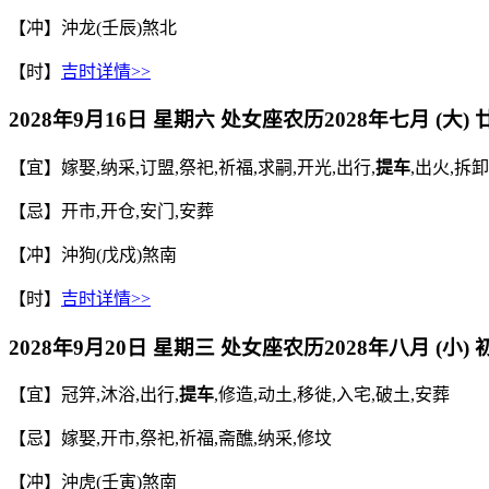
【冲】沖龙(壬辰)煞北
【时】
吉时详情>>
2028年9月16日 星期六 处女座
农历
2028年七月 (大)
【宜】嫁娶,纳采,订盟,祭祀,祈福,求嗣,开光,出行,
提车
,出火,拆
【忌】开市,开仓,安门,安葬
【冲】沖狗(戊戍)煞南
【时】
吉时详情>>
2028年9月20日 星期三 处女座
农历
2028年八月 (小)
【宜】冠笄,沐浴,出行,
提车
,修造,动土,移徙,入宅,破土,安葬
【忌】嫁娶,开市,祭祀,祈福,斋醮,纳采,修坟
【冲】沖虎(壬寅)煞南