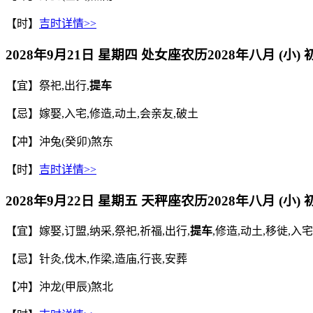
【时】
吉时详情>>
2028年9月21日 星期四 处女座
农历
2028年八月 (小)
【宜】祭祀,出行,
提车
【忌】嫁娶,入宅,修造,动土,会亲友,破土
【冲】沖兔(癸卯)煞东
【时】
吉时详情>>
2028年9月22日 星期五 天秤座
农历
2028年八月 (小)
【宜】嫁娶,订盟,纳采,祭祀,祈福,出行,
提车
,修造,动土,移徙,入宅
【忌】针灸,伐木,作梁,造庙,行丧,安葬
【冲】沖龙(甲辰)煞北