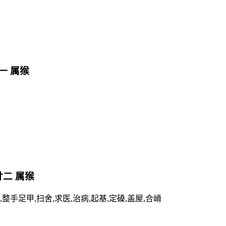
廿一 属猴
 廿二 属猴
床,整手足甲,扫舍,求医,治病,起基,定磉,盖屋,合嵴