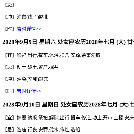
【忌】
【冲】沖鼠(戊子)煞北
【时】
吉时详情>>
2028年9月9日 星期六 处女座
农历
2028年七月 (大) 
【宜】祭祀,出行,
提车
,沐浴,扫舍,安葬,余事勿取
【忌】动土,破土,置产,掘井
【冲】沖兔(辛卯)煞东
【时】
吉时详情>>
2028年9月10日 星期日 处女座
农历
2028年七月 (大)
【宜】嫁娶,纳采,祭祀,解除,出行,
提车
,修造,动土,开市,上樑,安
【忌】造庙,行丧,安葬,伐木,作灶,造船