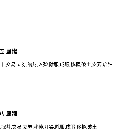
十五 属猴
开市,交易,立券,纳财,入殓,除服,成服,移柩,破土,安葬,启钻
十八 属猴
,掘井,交易,立券,栽种,开渠,除服,成服,移柩,破土