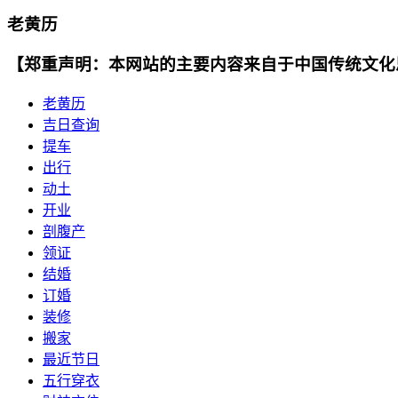
老黄历
【郑重声明：本网站的主要内容来自于中国传统文化
老黄历
吉日查询
提车
出行
动土
开业
剖腹产
领证
结婚
订婚
装修
搬家
最近节日
五行穿衣