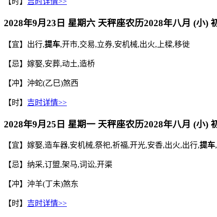
【时】
吉时详情>>
2028年9月23日 星期六 天秤座
农历
2028年八月 (小)
【宜】出行,
提车
,开市,交易,立券,安机械,出火,上樑,移徙
【忌】嫁娶,安葬,动土,造桥
【冲】沖蛇(乙巳)煞西
【时】
吉时详情>>
2028年9月25日 星期一 天秤座
农历
2028年八月 (小)
【宜】嫁娶,造车器,安机械,祭祀,祈福,开光,安香,出火,出行,
提车
【忌】纳采,订盟,架马,词讼,开渠
【冲】沖羊(丁未)煞东
【时】
吉时详情>>